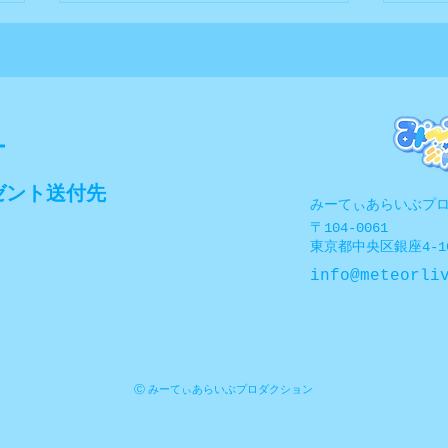
ー
ゼント送付先
デジタルグッズ自販機コラボ
熱気
​みーてぃあらいぶプ
開催中！
ラボ
〒104-0061
東京都中央区銀座4-10
info@meteorli
Ⓒ みーてぃあらいぶプロダクション